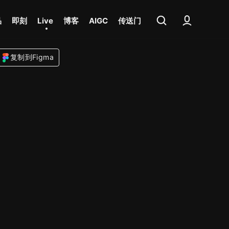
品
即刻
Live
博客
AIGC
传送门
复制到Figma