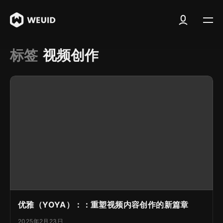
标签
视频创作
优雅（YOYA）：：重塑视频内容创作的新篇章
2025年2月23日