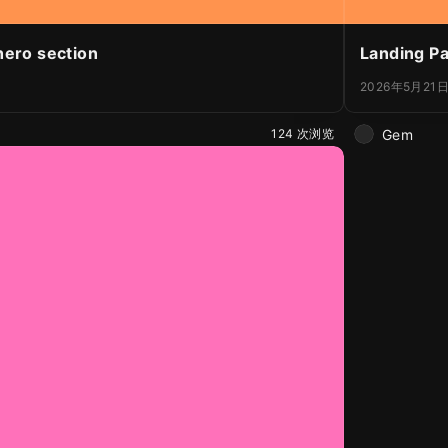
hero section
Landing P
2026年5月21
Gem
124 次浏览