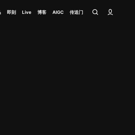
品
即刻
Live
博客
AIGC
传送门